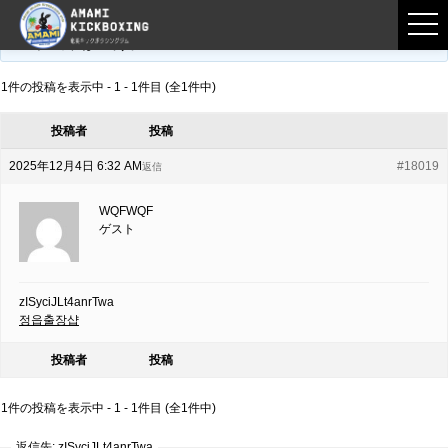
フロントページ
›
フォーラム
›
練習募集用掲示板
›
zISyciJLt4anrTwa
このトピックは空です。
1件の投稿を表示中 - 1 - 1件目 (全1件中)
投稿者
投稿
2025年12月4日 6:32 AM
#18019
返信
WQFWQF
ゲスト
zISyciJLt4anrTwa
정읍출장샵
投稿者
投稿
1件の投稿を表示中 - 1 - 1件目 (全1件中)
返信先: zISyciJLt4anrTwa