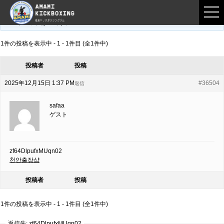
フロントページ
›
フォーラム
›
練習募集用掲示板
›
zf64DlpufxMUqn02
このトピックは空です。
1件の投稿を表示中 - 1 - 1件目 (全1件中)
投稿者
投稿
2025年12月15日 1:37 PM
#36504
返信
safaa
ゲスト
zf64DlpufxMUqn02
천안출장샵
投稿者
投稿
1件の投稿を表示中 - 1 - 1件目 (全1件中)
返信先: zf64DlpufxMUqn02