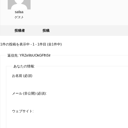
safaa
ゲスト
投稿者
投稿
1件の投稿を表示中 - 1 - 1件目 (全1件中)
返信先: YRZe9bUOkGFfh5Ir
あなたの情報:
お名前 (必須)
メール (非公開) (必須):
ウェブサイト: