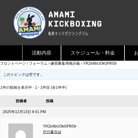
活動内容
スケジュール・料金
フロントページ
›
フォーラム
›
練習募集用掲示板
›
YRZe9bUOkGFfh5Ir
このトピックは空です。
1件の投稿を表示中 - 1 - 1件目 (全1件中)
投稿者
投稿
2025年12月13日 9:41 PM
YRZe9bUOkGFfh5Ir
천안출장샵