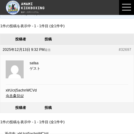
フロントページ
›
フォーラム
›
練習募集用掲示板
›
xIrUcrj5achnWCVd
このトピックは空です。
1件の投稿を表示中 - 1 - 1件目 (全1件中)
投稿者
投稿
2025年12月13日 9:32 PM
#32697
返信
safaa
ゲスト
xIrUcrj5achnWCVd
속초출장샵
投稿者
投稿
1件の投稿を表示中 - 1 - 1件目 (全1件中)
返信先: xIrUcrj5achnWCVd