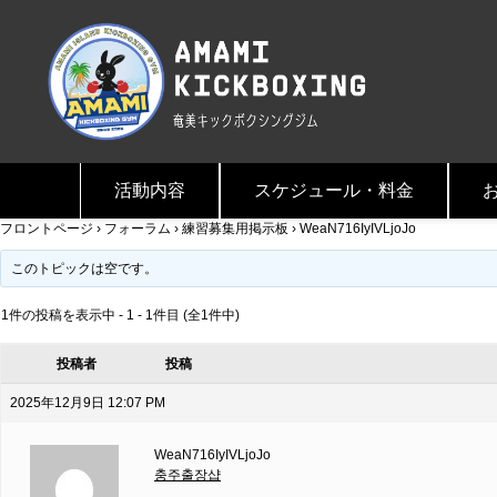
活動内容
スケジュール・料金
フロントページ
›
フォーラム
›
練習募集用掲示板
›
WeaN716IyIVLjoJo
このトピックは空です。
1件の投稿を表示中 - 1 - 1件目 (全1件中)
投稿者
投稿
2025年12月9日 12:07 PM
WeaN716IyIVLjoJo
충주출장샵