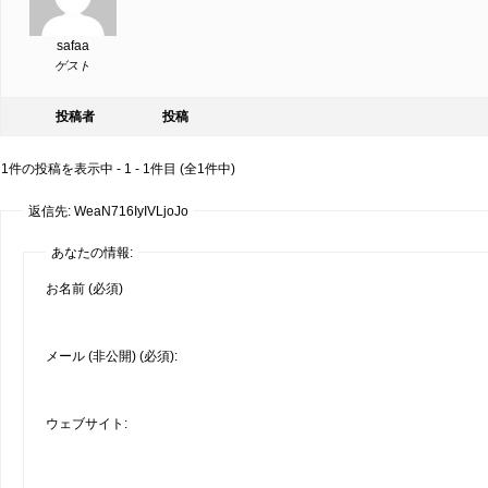
safaa
ゲスト
投稿者
投稿
1件の投稿を表示中 - 1 - 1件目 (全1件中)
返信先: WeaN716IyIVLjoJo
あなたの情報:
お名前 (必須)
メール (非公開) (必須):
ウェブサイト: