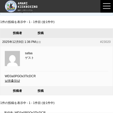
フロントページ
›
フォーラム
›
練習募集用掲示板
›
WD3a0PGOx3TlcDCR
このトピックは空です。
1件の投稿を表示中 - 1 - 1件目 (全1件中)
投稿者
投稿
2025年12月9日 1:36 PM
#23020
返信
safaa
ゲスト
WD3a0PGOx3TlcDCR
남원출장샵
投稿者
投稿
1件の投稿を表示中 - 1 - 1件目 (全1件中)
返信先: WD3a0PGOx3TlcDCR