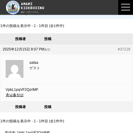
フロントページ
›
フォーラム
›
練習募集用掲示板
›
VpkL1pqVF2QzrIMF
このトピックは空です。
1件の投稿を表示中 - 1 - 1件目 (全1件中)
投稿者
投稿
2025年12月15日 8:07 PM
#37128
返信
safaa
ゲスト
VpkL1pqVF2QzrIMF
충남출장샵
投稿者
投稿
1件の投稿を表示中 - 1 - 1件目 (全1件中)
返信先: VpkL1pqVF2QzrIMF