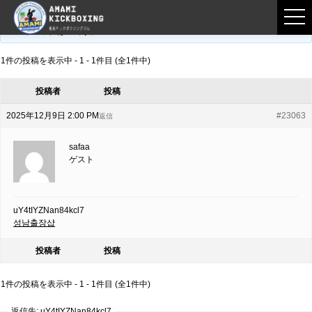
フロントページ
›
フォーラム
›
練習募集用掲示板
›
uY4tIYZNan84kcl7
このトピックは空です。
1件の投稿を表示中 - 1 - 1件目 (全1件中)
投稿者
投稿
2025年12月9日 2:00 PM
#23063
返信
safaa
ゲスト
uY4tIYZNan84kcl7
성남출장샵
投稿者
投稿
1件の投稿を表示中 - 1 - 1件目 (全1件中)
返信先: uY4tIYZNan84kcl7