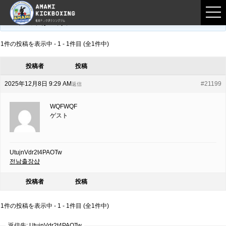
フロントページ
›
フォーラム
›
練習募集用掲示板
›
UtujnVdr2t4PAOTw
このトピックは空です。
1件の投稿を表示中 - 1 - 1件目 (全1件中)
投稿者
投稿
2025年12月8日 9:29 AM
#21199
返信
WQFWQF
ゲスト
UtujnVdr2t4PAOTw
전남출장샵
投稿者
投稿
1件の投稿を表示中 - 1 - 1件目 (全1件中)
返信先: UtujnVdr2t4PAOTw