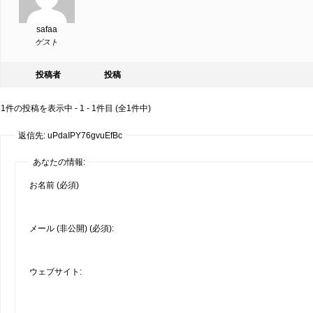
safaa
ゲスト
投稿者
投稿
1件の投稿を表示中 - 1 - 1件目 (全1件中)
返信先: uPdaIPY76gvuEfBc
あなたの情報:
お名前 (必須)
メール (非公開) (必須):
ウェブサイト: