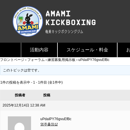
活動内容
スケジュール・料金
フロントページ
›
フォーラム
›
練習募集用掲示板
›
uPdaIPY76gvuEfBc
このトピックは空です。
1件の投稿を表示中 - 1 - 1件目 (全1件中)
投稿者
投稿
2025年12月14日 12:38 AM
uPdaIPY76gvuEfBc
영주출장샵