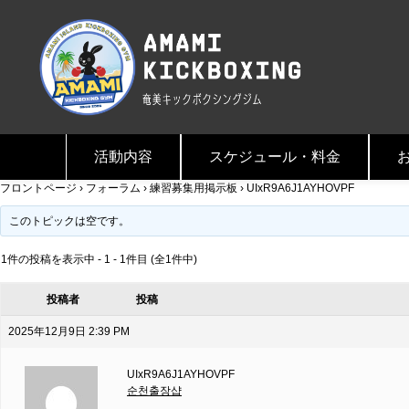
活動内容
スケジュール・料金
フロントページ
›
フォーラム
›
練習募集用掲示板
›
UIxR9A6J1AYHOVPF
このトピックは空です。
1件の投稿を表示中 - 1 - 1件目 (全1件中)
投稿者
投稿
2025年12月9日 2:39 PM
UIxR9A6J1AYHOVPF
순천출장샵