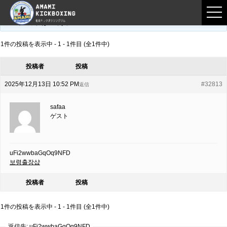
フロントページ
›
フォーラム
›
練習募集用掲示板
›
uFi2wwbaGqOq9NFD
このトピックは空です。
1件の投稿を表示中 - 1 - 1件目 (全1件中)
投稿者
投稿
2025年12月13日 10:52 PM
#32813
返信
safaa
ゲスト
uFi2wwbaGqOq9NFD
보령출장샵
投稿者
投稿
1件の投稿を表示中 - 1 - 1件目 (全1件中)
返信先: uFi2wwbaGqOq9NFD