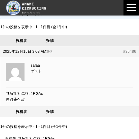
フロントページ
›
フォーラム
›
練習募集用掲示板
›
TUnTL7nXZ7L1RGAc
このトピックは空です。
1件の投稿を表示中 - 1 - 1件目 (全1件中)
投稿者
投稿
2025年12月15日 3:03 AM
#35486
返信
safaa
ゲスト
TUnTL7nXZ7L1RGAc
통영출장샵
投稿者
投稿
1件の投稿を表示中 - 1 - 1件目 (全1件中)
返信先: TUnTL7nXZ7L1RGAc