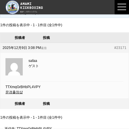
フロントページ
›
フォーラム
›
練習募集用掲示板
›
TTXmqGrBHbPL4VPY
このトピックは空です。
1件の投稿を表示中 - 1 - 1件目 (全1件中)
投稿者
投稿
2025年12月9日 3:08 PM
#23171
返信
safaa
ゲスト
TTXmqGrBHbPL4VPY
문경출장샵
投稿者
投稿
1件の投稿を表示中 - 1 - 1件目 (全1件中)
返信先: TTXmqGrBHbPL4VPY