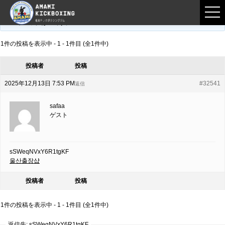
フロントページ
›
フォーラム
›
練習募集用掲示板
›
sSWeqNVxY6R1tgKF
このトピックは空です。
1件の投稿を表示中 - 1 - 1件目 (全1件中)
投稿者
投稿
2025年12月13日 7:53 PM
#32541
返信
safaa
ゲスト
sSWeqNVxY6R1tgKF
울산출장샵
投稿者
投稿
1件の投稿を表示中 - 1 - 1件目 (全1件中)
返信先: sSWeqNVxY6R1tgKF