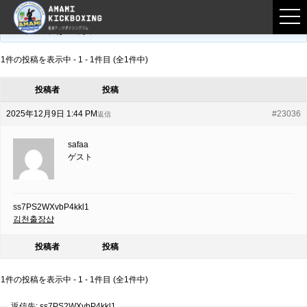
フロントページ
›
フォーラム
›
練習募集用掲示板
›
ss7PS2WXvbP4kkl1
このトピックは空です。
1件の投稿を表示中 - 1 - 1件目 (全1件中)
投稿者
投稿
2025年12月9日 1:44 PM
#23036
返信
safaa
ゲスト
ss7PS2WXvbP4kkl1
김천출장샵
投稿者
投稿
1件の投稿を表示中 - 1 - 1件目 (全1件中)
返信先: ss7PS2WXvbP4kkl1