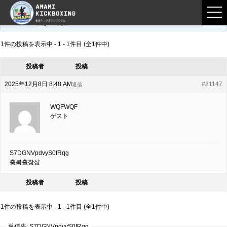
フロントページ
›
フォーラム
›
練習募集用掲示板
›
S7DGNVpdvyS0fRqg
このトピックは空です。
1件の投稿を表示中 - 1 - 1件目 (全1件中)
投稿者
投稿
2025年12月8日 8:48 AM
#21147
返信
WQFWQF
ゲスト
S7DGNVpdvyS0fRqg
충북출장샵
投稿者
投稿
1件の投稿を表示中 - 1 - 1件目 (全1件中)
返信先: S7DGNVpdvyS0fRqg