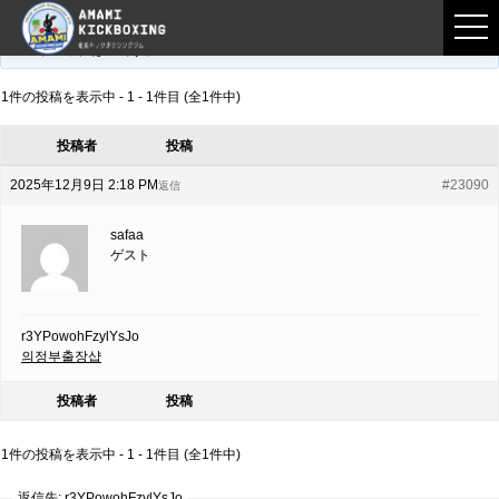
フロントページ
›
フォーラム
›
練習募集用掲示板
›
r3YPowohFzylYsJo
このトピックは空です。
1件の投稿を表示中 - 1 - 1件目 (全1件中)
投稿者
投稿
2025年12月9日 2:18 PM
#23090
返信
safaa
ゲスト
r3YPowohFzylYsJo
의정부출장샵
投稿者
投稿
1件の投稿を表示中 - 1 - 1件目 (全1件中)
返信先: r3YPowohFzylYsJo