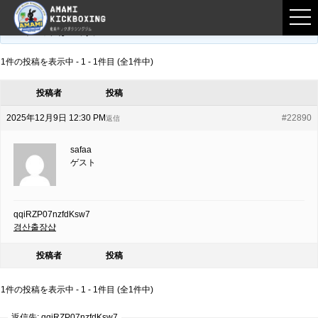
フロントページ
›
フォーラム
›
練習募集用掲示板
›
qqiRZP07nzfdKsw7
このトピックは空です。
1件の投稿を表示中 - 1 - 1件目 (全1件中)
投稿者
投稿
2025年12月9日 12:30 PM
#22890
返信
safaa
ゲスト
qqiRZP07nzfdKsw7
경산출장샵
投稿者
投稿
1件の投稿を表示中 - 1 - 1件目 (全1件中)
返信先: qqiRZP07nzfdKsw7