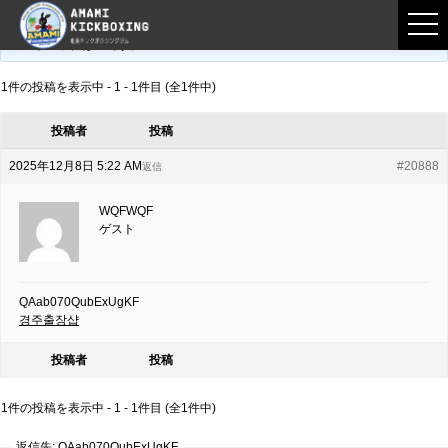
フロントページ
›
フォーラム
›
練習募集用掲示板
›
QAab070QubExUgKF
このトピックは空です。
1件の投稿を表示中 - 1 - 1件目 (全1件中)
投稿者
投稿
2025年12月8日 5:22 AM
#20888
返信
WQFWQF
ゲスト
QAab070QubExUgKF
경주출장샵
投稿者
投稿
1件の投稿を表示中 - 1 - 1件目 (全1件中)
返信先: QAab070QubExUgKF