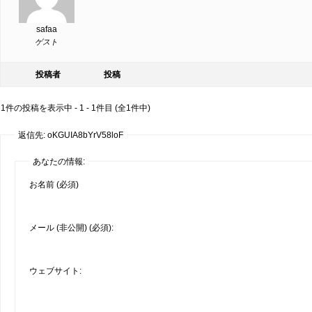
safaa
ゲスト
投稿者
投稿
1件の投稿を表示中 - 1 - 1件目 (全1件中)
返信先: oKGUIA8bYrV58loF
あなたの情報:
お名前 (必須)
メール (非公開) (必須):
ウェブサイト: