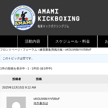
活動内容
スケジュール・料金
フロントページ
›
フォーラム
›
練習募集用掲示板
›
oKGUIA8bYrV58loF
このトピックは空です。
1件の投稿を表示中 - 1 - 1件目 (全1件中)
投稿者
投稿
2025年12月15日 9:12 AM
oKGUIA8bYrV58loF
제천출장샵