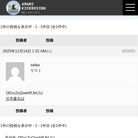
フロントページ
›
フォーラム
›
練習募集用掲示板
›
ODccZuQowhRJbU1z
このトピックは空です。
1件の投稿を表示中 - 1 - 1件目 (全1件中)
投稿者
投稿
2025年12月14日 1:32 AM
#33055
返信
safaa
ゲスト
ODccZuQowhRJbU1z
전주출장샵
投稿者
投稿
1件の投稿を表示中 - 1 - 1件目 (全1件中)
返信先: ODccZuQowhRJbU1z