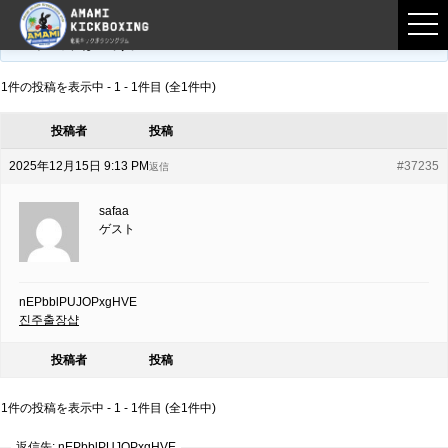
フロントページ
›
フォーラム
›
練習募集用掲示板
›
nEPbblPUJOPxgHVE
このトピックは空です。
1件の投稿を表示中 - 1 - 1件目 (全1件中)
投稿者
投稿
2025年12月15日 9:13 PM
#37235
返信
safaa
ゲスト
nEPbblPUJOPxgHVE
진주출장샵
投稿者
投稿
1件の投稿を表示中 - 1 - 1件目 (全1件中)
返信先: nEPbblPUJOPxgHVE