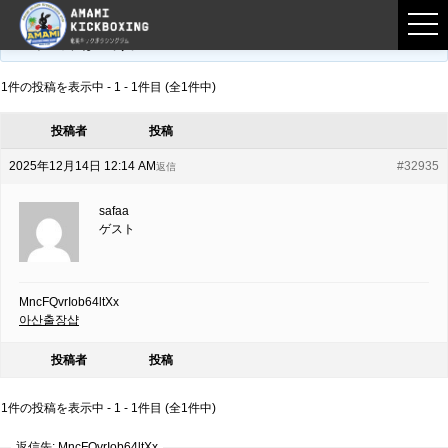
フロントページ
›
フォーラム
›
練習募集用掲示板
›
MncFQvrIob64ltXx
このトピックは空です。
1件の投稿を表示中 - 1 - 1件目 (全1件中)
投稿者
投稿
2025年12月14日 12:14 AM
#32935
返信
safaa
ゲスト
MncFQvrIob64ltXx
아산출장샵
投稿者
投稿
1件の投稿を表示中 - 1 - 1件目 (全1件中)
返信先: MncFQvrIob64ltXx