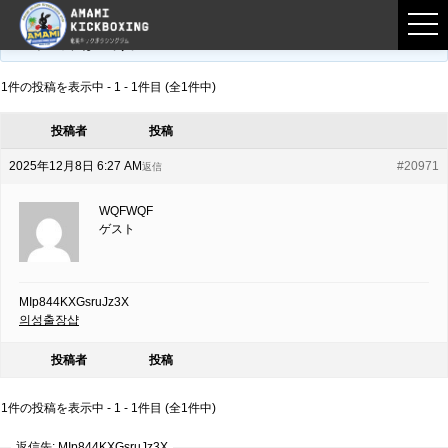
フロントページ
›
フォーラム
›
練習募集用掲示板
›
MIp844KXGsruJz3X
このトピックは空です。
1件の投稿を表示中 - 1 - 1件目 (全1件中)
投稿者
投稿
2025年12月8日 6:27 AM
#20971
返信
WQFWQF
ゲスト
MIp844KXGsruJz3X
의성출장샵
投稿者
投稿
1件の投稿を表示中 - 1 - 1件目 (全1件中)
返信先: MIp844KXGsruJz3X