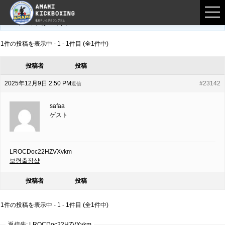
フロントページ
›
フォーラム
›
練習募集用掲示板
›
LROCDoc22HZVXvkm
このトピックは空です。
1件の投稿を表示中 - 1 - 1件目 (全1件中)
投稿者
投稿
2025年12月9日 2:50 PM
#23142
返信
safaa
ゲスト
LROCDoc22HZVXvkm
보령출장샵
投稿者
投稿
1件の投稿を表示中 - 1 - 1件目 (全1件中)
返信先: LROCDoc22HZVXvkm