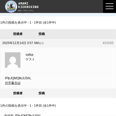
フロントページ
›
フォーラム
›
練習募集用掲示板
›
lFfpJQMQtfu3JShL
このトピックは空です。
1件の投稿を表示中 - 1 - 1件目 (全1件中)
投稿者
投稿
2025年12月14日 3:57 AM
#33265
返信
safaa
ゲスト
lFfpJQMQtfu3JShL
전주출장샵
投稿者
投稿
1件の投稿を表示中 - 1 - 1件目 (全1件中)
返信先: lFfpJQMQtfu3JShL