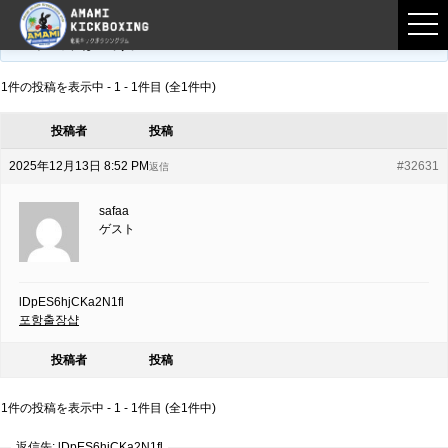
フロントページ
›
フォーラム
›
練習募集用掲示板
›
lDpES6hjCKa2N1fl
このトピックは空です。
1件の投稿を表示中 - 1 - 1件目 (全1件中)
投稿者
投稿
2025年12月13日 8:52 PM
#32631
返信
safaa
ゲスト
lDpES6hjCKa2N1fl
포항출장샵
投稿者
投稿
1件の投稿を表示中 - 1 - 1件目 (全1件中)
返信先: lDpES6hjCKa2N1fl