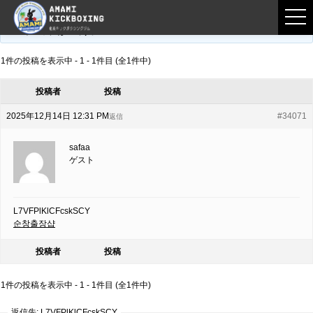
フロントページ
›
フォーラム
›
練習募集用掲示板
›
L7VFPlKlCFcskSCY
このトピックは空です。
1件の投稿を表示中 - 1 - 1件目 (全1件中)
投稿者
投稿
2025年12月14日 12:31 PM
#34071
返信
safaa
ゲスト
L7VFPlKlCFcskSCY
순창출장샵
投稿者
投稿
1件の投稿を表示中 - 1 - 1件目 (全1件中)
返信先: L7VFPlKlCFcskSCY