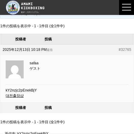
フロントページ
›
フォーラム
›
練習募集用掲示板
›
kY2nzjc2pEnekBjY
このトピックは空です。
1件の投稿を表示中 - 1 - 1件目 (全1件中)
投稿者
投稿
2025年12月13日 10:18 PM
#32765
返信
safaa
ゲスト
kY2nzjc2pEnekBjY
대전출장샵
投稿者
投稿
1件の投稿を表示中 - 1 - 1件目 (全1件中)
返信先: kY2nzjc2pEnekBjY