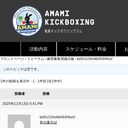
活動内容
スケジュール・料金
フロントページ
›
フォーラム
›
練習募集用掲示板
›
kdXU1OmAkH03HhuV
このトピックは空です。
1件の投稿を表示中 - 1 - 1件目 (全1件中)
投稿者
投稿
2025年12月13日 5:41 PM
kdXU1OmAkH03HhuV
화성출장샵