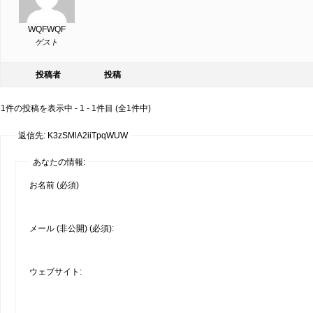
WQFWQF
ゲスト
投稿者
投稿
1件の投稿を表示中 - 1 - 1件目 (全1件中)
返信先: K3zSMlA2iiTpqWUW
あなたの情報:
お名前 (必須)
メール (非公開) (必須):
ウェブサイト: