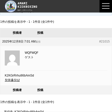
フロントページ
›
フォーラム
›
練習募集用掲示板
›
K2KGrRrhu86bAmSd
このトピックは空です。
1件の投稿を表示中 - 1 - 1件目 (全1件中)
投稿者
投稿
2025年12月8日 7:01 AM
#21015
返信
WQFWQF
ゲスト
K2KGrRrhu86bAmSd
창원출장샵
投稿者
投稿
1件の投稿を表示中 - 1 - 1件目 (全1件中)
返信先: K2KGrRrhu86bAmSd