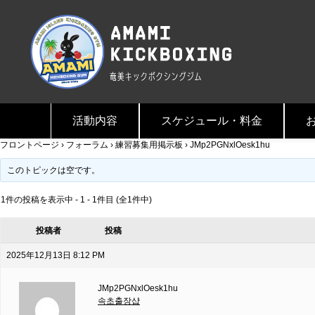
活動内容
スケジュール・料金
フロントページ
›
フォーラム
›
練習募集用掲示板
›
JMp2PGNxlOesk1hu
このトピックは空です。
1件の投稿を表示中 - 1 - 1件目 (全1件中)
投稿者
投稿
2025年12月13日 8:12 PM
JMp2PGNxlOesk1hu
속초출장샵