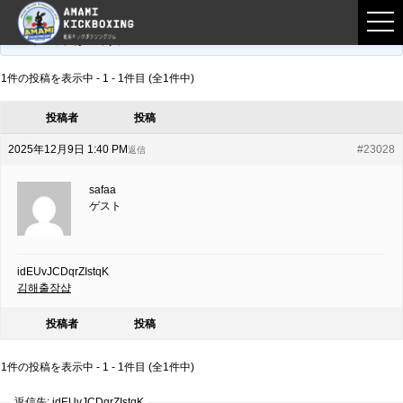
フロントページ
›
フォーラム
›
練習募集用掲示板
›
idEUvJCDqrZIstqK
このトピックは空です。
1件の投稿を表示中 - 1 - 1件目 (全1件中)
投稿者
投稿
2025年12月9日 1:40 PM
#23028
返信
safaa
ゲスト
idEUvJCDqrZIstqK
김해출장샵
投稿者
投稿
1件の投稿を表示中 - 1 - 1件目 (全1件中)
返信先: idEUvJCDqrZIstqK