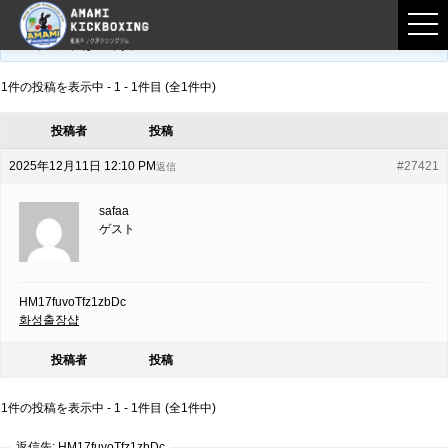
フロントページ
›
フォーラム
›
練習募集用掲示板
›
HM17fuvoTfz1zbDc
このトピックは空です。
1件の投稿を表示中 - 1 - 1件目 (全1件中)
投稿者
投稿
2025年12月11日 12:10 PM
#27421
返信
safaa
ゲスト
HM17fuvoTfz1zbDc
화성출장샵
投稿者
投稿
1件の投稿を表示中 - 1 - 1件目 (全1件中)
返信先: HM17fuvoTfz1zbDc