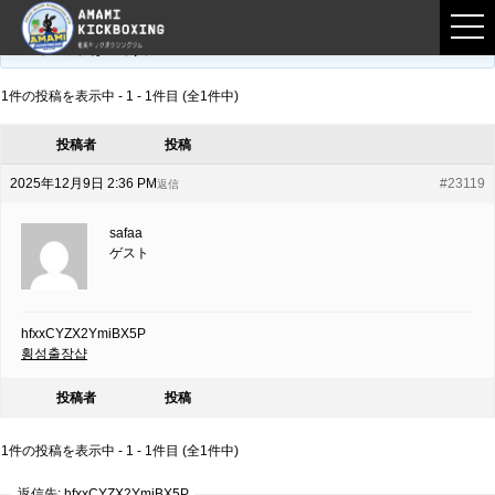
フロントページ
›
フォーラム
›
練習募集用掲示板
›
hfxxCYZX2YmiBX5P
このトピックは空です。
1件の投稿を表示中 - 1 - 1件目 (全1件中)
投稿者
投稿
2025年12月9日 2:36 PM
#23119
返信
safaa
ゲスト
hfxxCYZX2YmiBX5P
횡성출장샵
投稿者
投稿
1件の投稿を表示中 - 1 - 1件目 (全1件中)
返信先: hfxxCYZX2YmiBX5P