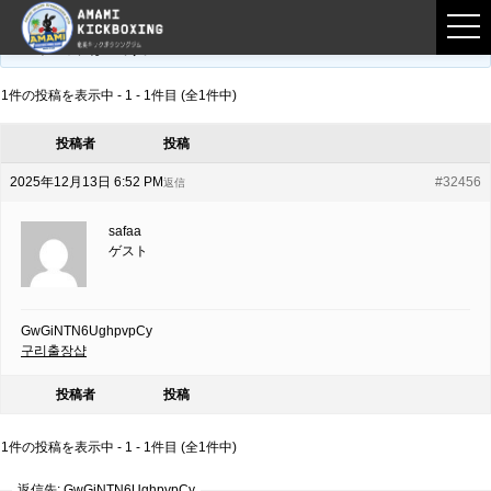
フロントページ
›
フォーラム
›
練習募集用掲示板
›
GwGiNTN6UghpvpCy
このトピックは空です。
1件の投稿を表示中 - 1 - 1件目 (全1件中)
投稿者
投稿
2025年12月13日 6:52 PM
#32456
返信
safaa
ゲスト
GwGiNTN6UghpvpCy
구리출장샵
投稿者
投稿
1件の投稿を表示中 - 1 - 1件目 (全1件中)
返信先: GwGiNTN6UghpvpCy