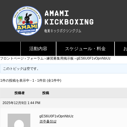
活動内容
スケジュール・料金
フロントページ
›
フォーラム
›
練習募集用掲示板
›
gES6U0F1vOpnNbUz
このトピックは空です。
1件の投稿を表示中 - 1 - 1件目 (全1件中)
投稿者
投稿
2025年12月9日 1:44 PM
gES6U0F1vOpnNbUz
경주출장샵