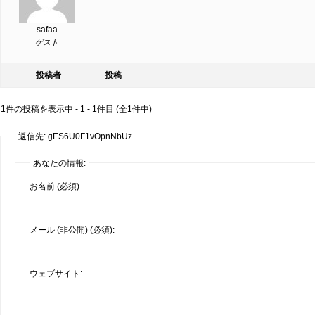
safaa
ゲスト
投稿者
投稿
1件の投稿を表示中 - 1 - 1件目 (全1件中)
返信先: gES6U0F1vOpnNbUz
あなたの情報:
お名前 (必須)
メール (非公開) (必須):
ウェブサイト: