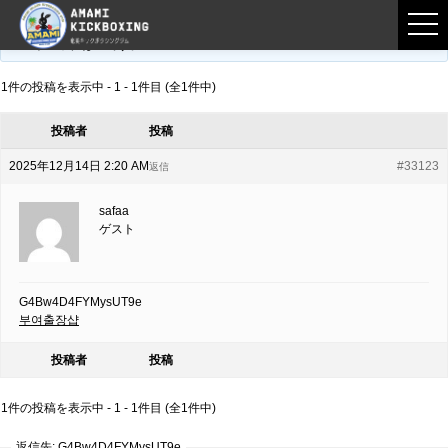
フロントページ
›
フォーラム
›
練習募集用掲示板
›
G4Bw4D4FYMysUT9e
このトピックは空です。
1件の投稿を表示中 - 1 - 1件目 (全1件中)
投稿者
投稿
2025年12月14日 2:20 AM
#33123
返信
safaa
ゲスト
G4Bw4D4FYMysUT9e
부여출장샵
投稿者
投稿
1件の投稿を表示中 - 1 - 1件目 (全1件中)
返信先: G4Bw4D4FYMysUT9e