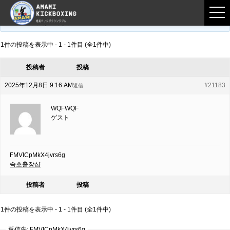
フロントページ
›
フォーラム
›
練習募集用掲示板
›
FMVICpMkX4jvrs6g
このトピックは空です。
1件の投稿を表示中 - 1 - 1件目 (全1件中)
投稿者
投稿
2025年12月8日 9:16 AM
#21183
返信
WQFWQF
ゲスト
FMVICpMkX4jvrs6g
속초출장샵
投稿者
投稿
1件の投稿を表示中 - 1 - 1件目 (全1件中)
返信先: FMVICpMkX4jvrs6g