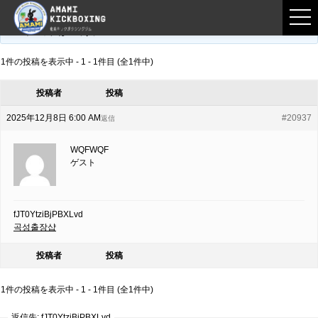
フロントページ
›
フォーラム
›
練習募集用掲示板
›
fJT0YtziBjPBXLvd
このトピックは空です。
1件の投稿を表示中 - 1 - 1件目 (全1件中)
投稿者
投稿
2025年12月8日 6:00 AM
#20937
返信
WQFWQF
ゲスト
fJT0YtziBjPBXLvd
곡성출장샵
投稿者
投稿
1件の投稿を表示中 - 1 - 1件目 (全1件中)
返信先: fJT0YtziBjPBXLvd