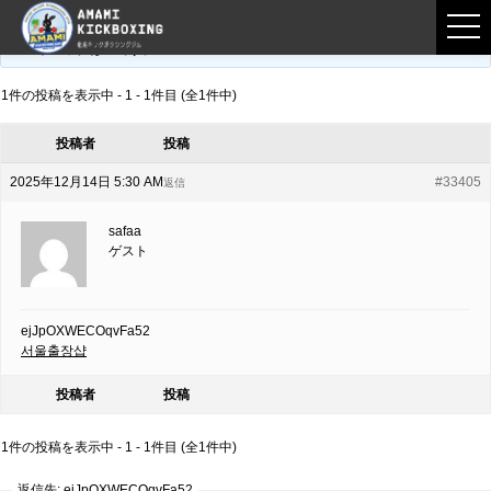
フロントページ
›
フォーラム
›
練習募集用掲示板
›
ejJpOXWECOqvFa52
このトピックは空です。
1件の投稿を表示中 - 1 - 1件目 (全1件中)
投稿者
投稿
2025年12月14日 5:30 AM
#33405
返信
safaa
ゲスト
ejJpOXWECOqvFa52
서울출장샵
投稿者
投稿
1件の投稿を表示中 - 1 - 1件目 (全1件中)
返信先: ejJpOXWECOqvFa52