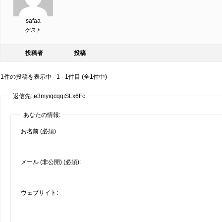
safaa
ゲスト
投稿者
投稿
1件の投稿を表示中 - 1 - 1件目 (全1件中)
返信先: e3myiqcqqiSLx6Fc
あなたの情報:
お名前 (必須)
メール (非公開) (必須):
ウェブサイト: