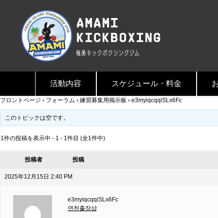
活動内容
スケジュール・料金
フロントページ
›
フォーラム
›
練習募集用掲示板
›
e3myiqcqqiSLx6Fc
このトピックは空です。
1件の投稿を表示中 - 1 - 1件目 (全1件中)
投稿者
投稿
2025年12月15日 2:40 PM
e3myiqcqqiSLx6Fc
연천출장샵