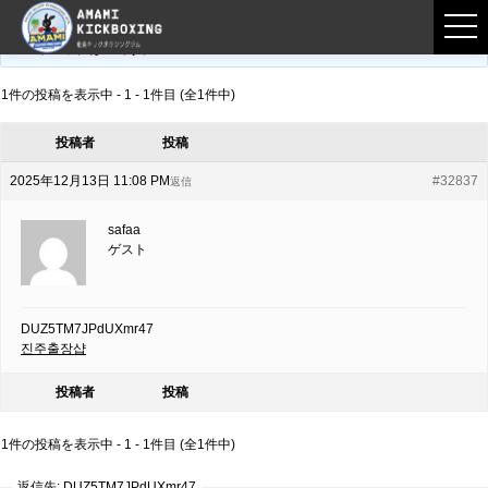
フロントページ
›
フォーラム
›
練習募集用掲示板
›
DUZ5TM7JPdUXmr47
このトピックは空です。
1件の投稿を表示中 - 1 - 1件目 (全1件中)
投稿者
投稿
2025年12月13日 11:08 PM
#32837
返信
safaa
ゲスト
DUZ5TM7JPdUXmr47
진주출장샵
投稿者
投稿
1件の投稿を表示中 - 1 - 1件目 (全1件中)
返信先: DUZ5TM7JPdUXmr47