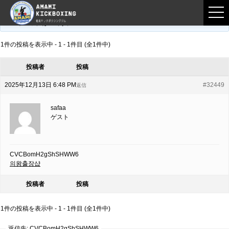
フロントページ
›
フォーラム
›
練習募集用掲示板
›
CVCBomH2gShSHWW6
このトピックは空です。
1件の投稿を表示中 - 1 - 1件目 (全1件中)
投稿者
投稿
2025年12月13日 6:48 PM
#32449
返信
safaa
ゲスト
CVCBomH2gShSHWW6
의왕출장샵
投稿者
投稿
1件の投稿を表示中 - 1 - 1件目 (全1件中)
返信先: CVCBomH2gShSHWW6