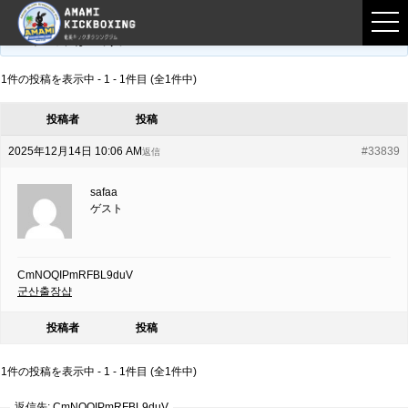
フロントページ
›
フォーラム
›
練習募集用掲示板
›
CmNOQIPmRFBL9duV
このトピックは空です。
1件の投稿を表示中 - 1 - 1件目 (全1件中)
投稿者
投稿
2025年12月14日 10:06 AM
#33839
返信
safaa
ゲスト
CmNOQIPmRFBL9duV
군산출장샵
投稿者
投稿
1件の投稿を表示中 - 1 - 1件目 (全1件中)
返信先: CmNOQIPmRFBL9duV