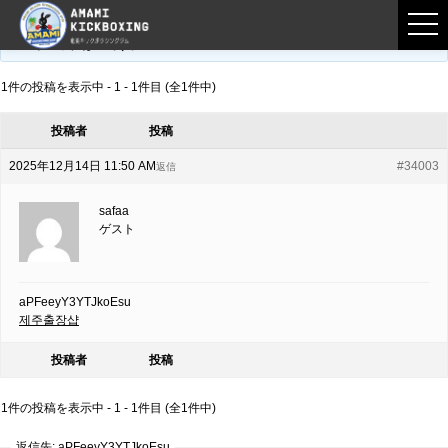
フロントページ
›
フォーラム
›
練習募集用掲示板
›
aPFeeyY3YTJkoEsu
このトピックは空です。
1件の投稿を表示中 - 1 - 1件目 (全1件中)
投稿者
投稿
2025年12月14日 11:50 AM
#34003
返信
safaa
ゲスト
aPFeeyY3YTJkoEsu
제주출장샵
投稿者
投稿
1件の投稿を表示中 - 1 - 1件目 (全1件中)
返信先: aPFeeyY3YTJkoEsu