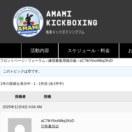
活動内容
スケジュール・料金
フロントページ
›
フォーラム
›
練習募集用掲示板
›
aC7tkY6xxWkq2KxD
このトピックは空です。
1件の投稿を表示中 - 1 - 1件目 (全1件中)
投稿者
投稿
2025年12月4日 4:04 AM
aC7tkY6xxWkq2KxD
안동출장샵