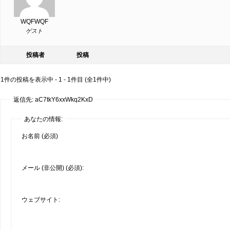
WQFWQF
ゲスト
投稿者
投稿
1件の投稿を表示中 - 1 - 1件目 (全1件中)
返信先: aC7tkY6xxWkq2KxD
あなたの情報:
お名前 (必須)
メール (非公開) (必須):
ウェブサイト: