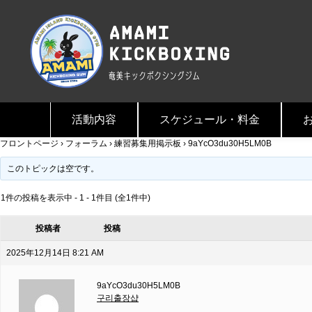
活動内容
スケジュール・料金
フロントページ
›
フォーラム
›
練習募集用掲示板
›
9aYcO3du30H5LM0B
このトピックは空です。
1件の投稿を表示中 - 1 - 1件目 (全1件中)
投稿者
投稿
2025年12月14日 8:21 AM
9aYcO3du30H5LM0B
구리출장샵